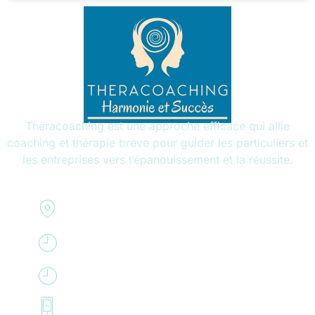
Theracoaching est une approche efficace qui allie
coaching et thérapie brève pour guider les particuliers et
les entreprises vers l’épanouissement et la réussite.
Résidence Elysée 2
78170 La Celle Saint Cloud
Lundi - vendredi de 9h à 20h
Samedi de 10h à 16 h
07 69 46 72 73