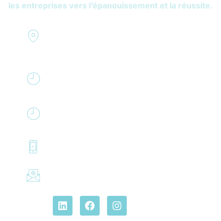
les entreprises vers l’épanouissement et la réussite.
Résidence Elysée 2
78170 La Celle Saint Cloud
Lundi - vendredi de 9h à 20h
Samedi de 10h à 16 h
07 69 46 72 73
contact@theracoaching.fr